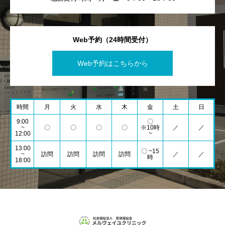
Web予約（24時間受付）
Web予約はこちらから
時間
月
火
水
木
金
土
日
9:00
〇
~
〇
〇
〇
〇
※10時
／
／
12:00
~
13:00
〇 ~15
~
訪問
訪問
訪問
訪問
／
／
時
18:00