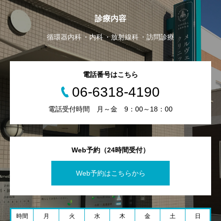
診療内容
循環器内科
内科
放射線科
訪問診療
電話番号はこちら
06-6318-4190
電話受付時間 月～金 9：00～18：00
Web予約（24時間受付）
Web予約はこちらから
時間
月
火
水
木
金
土
日