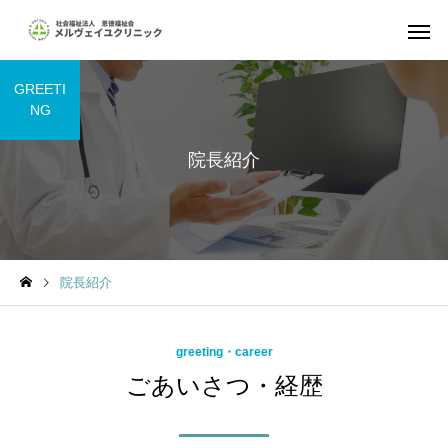
GREETI
NG
院長紹介
院長紹介
greeting・career
ごあいさつ・経歴