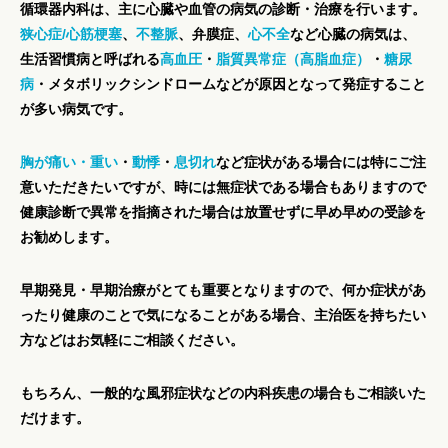
循環器内科は、主に心臓や血管の病気の診断・治療を行います。
狭心症/心筋梗塞
、
不整脈
、弁膜症、
心不全
など心臓の病気は、
生活習慣病と呼ばれる
高血圧
・
脂質異常症（高脂血症）
・
糖尿
病
・メタボリックシンドロームなどが原因となって発症すること
が多い病気です。
胸が痛い・重い
・
動悸
・
息切れ
など症状がある場合には特にご注
意いただきたいですが、時には無症状である場合もありますので
健康診断で異常を指摘された場合は放置せずに早め早めの受診を
お勧めします。
早期発見・早期治療がとても重要となりますので、何か症状があ
ったり健康のことで気になることがある場合、主治医を持ちたい
方などはお気軽にご相談ください。
もちろん、一般的な風邪症状などの内科疾患の場合もご相談いた
だけます。