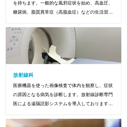
を持ちます。一般的な風邪症状を始め、高血圧、
糖尿病、脂質異常症（高脂血症）などの生活習慣
病の診断・治療といった幅広い診療を行います。
【よくある症状】
風邪症状・腹痛・むくみ
疲労感・急な体重の増減・食欲不振
原因の分からない体調不良 など
放射線科
医療機器を使った画像検査で体内を観察し、症状
の原因となる病気を診断します。放射線診断専門
医による遠隔読影システムを導入しております。
【当院の主な医療機器】