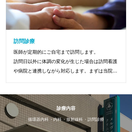
・X線TV装置（兼レントゲン、骨密度）
・16列CT装置
・超音波装置
訪問診療
医師が定期的にご自宅まで訪問します。
訪問日以外に体調の変化が生じた場合は訪問看護
や病院と連携しながら対応します。まずは当院か
担当ケアマネージャーにご相談ください。
【対象となるケース】
診療内容
・通院が困難な方
・寝たきりとなっている方
循環器内科
内科
放射線科
訪問診療
・末期癌の方 など