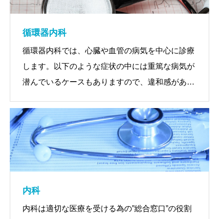
循環器内科
循環器内科では、心臓や血管の病気を中心に診療
します。以下のような症状の中には重篤な病気が
潜んでいるケースもありますので、違和感があれ
ば放置せず受診することをお勧めします。
【よくある症状】
高血圧・息切れ・動機・めまい
不整脈・胸痛・胸部圧迫感 など
内科
内科は適切な医療を受ける為の”総合窓口”の役割