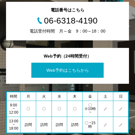
電話番号はこちら
【訪問エリア】
06-6318-4190
・吹田市 ・摂津市
電話受付時間 月～金 9：00～18：00
・東淀川区の一部
※施設への往診依頼もお受けします。
Web予約（24時間受付）
Web予約はこちらから
時間
月
火
水
木
金
土
日
9:00
〇
~
〇
〇
〇
〇
※10時
／
／
12:00
~
13:00
〇 ~15
~
訪問
訪問
訪問
訪問
／
／
時
18:00