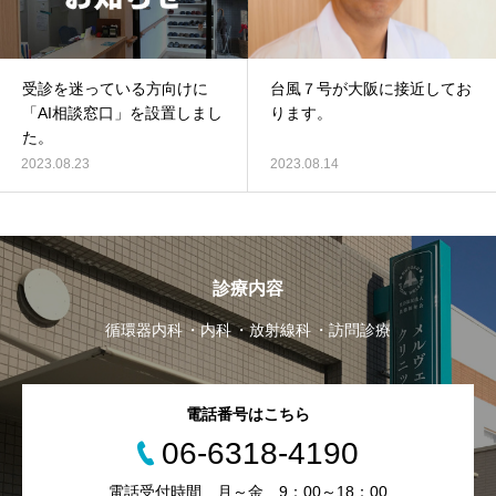
受診を迷っている方向けに
台風７号が大阪に接近してお
「AI相談窓口」を設置しまし
ります。
た。
2023.08.23
2023.08.14
診療内容
循環器内科
内科
放射線科
訪問診療
電話番号はこちら
06-6318-4190
電話受付時間 月～金 9：00～18：00