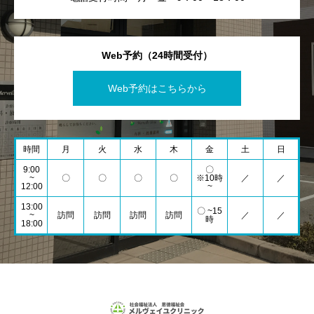
Web予約（24時間受付）
Web予約はこちらから
時間
月
火
水
木
金
土
日
9:00
〇
~
〇
〇
〇
〇
※10時
／
／
12:00
~
13:00
〇 ~15
~
訪問
訪問
訪問
訪問
／
／
時
18:00