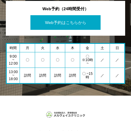
Web予約（24時間受付）
Web予約はこちらから
時間
月
火
水
木
金
土
日
9:00
〇
~
〇
〇
〇
〇
※10時
／
／
12:00
~
13:00
〇 ~15
~
訪問
訪問
訪問
訪問
／
／
時
18:00